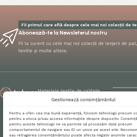
Fii primul care află despre cele mai noi colecții de te
Abonează-te la Newsleterul nostru
Fii la curent cu cele mai noi colecții de lenjerii de p
textile și multe altele.
Materiale textile de calitate
PERNE
Categor
pentru fiecare colț al casei tale!
Gestionează consimțământul
MATER
Pentru a oferi cea mai bună experiență, folosim tehnologii precum c
pentru a stoca și/sau accesa informațiile despre dispozitiv. Consimț
PRODU
0731 172 290
office@texhouse.ro
pentru aceste tehnologii ne va permite să procesăm date precum
comportamentul de navigare sau ID-uri unice pe acest site. Necons
sau retragerea consimțământului poate afecta negativ anumite caracte