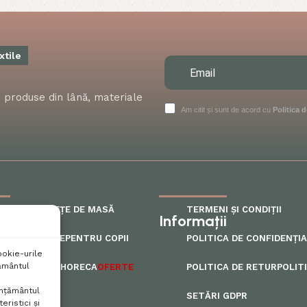
xtile
at, produse din lână, materiale
Am citit și sunt de acord cu
Politica d
 SI PILOTE
FEȚE DE MASĂ
TERMENI ȘI CONDIȚII
ii
Informații
IALE TEXTILE
PENTRU COPII
POLITICA DE CONFIDENȚI
ookie-urile
ământul
SE DIN LÂNĂ
HORECA
OFERTE
POLITICA DE RETUR
POLIT
imțământul
SETĂRI GDPR
ristici și