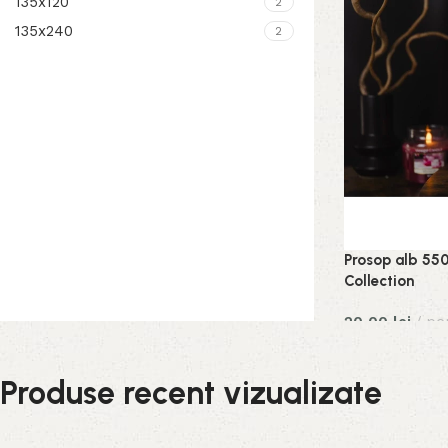
135x120
2
135x240
2
Prosop alb 550
Collection
20,00
lei
pe
Produse recent vizualizate