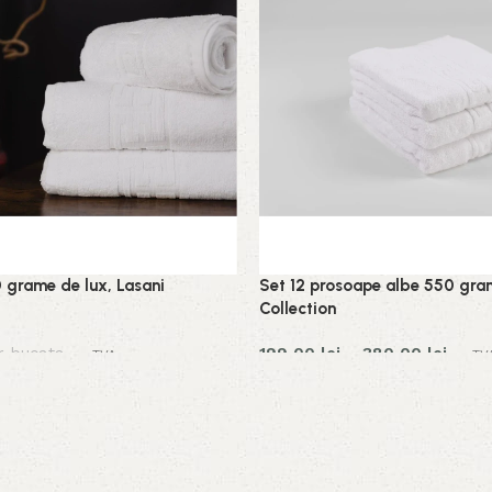
 grame de lux, Lasani
Set 12 prosoape albe 550 gra
Collection
r bucata
199,00
lei
–
380,00
lei
cu TVA
cu TV