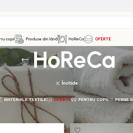
ru copii
Produse din lână
HoReCa
OFERTE
HoReCa
Închide
MATERIALE TEXTILE
OFERTE
PENTRU COPII
PERNE S
HoReCa