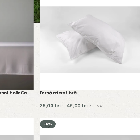
urant HoReCa
Pernă microfibră
35,00
lei
–
45,00
lei
cu TVA
-8%