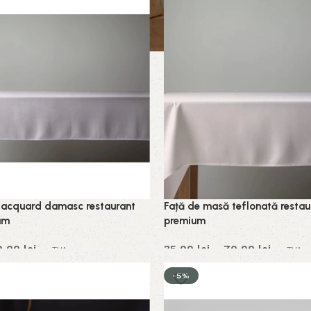
Jacquard damasc restaurant
Față de masă teflonată resta
um
premium
0,00
lei
35,00
lei
–
70,00
lei
cu TVA
cu TVA
-5%