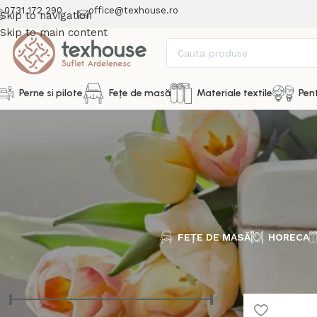
0731 172 290
office@texhouse.ro
Skip to navigation
Skip to main content
Perne si pilote
Fețe de masă
Materiale textile
Pent
FEȚE DE MASĂ
HORECA
Prima pagină
Preț