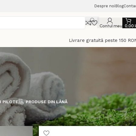
Despre noi
Blog
Conta
Contul meu
0,00
Livrare gratuită peste 150 RO
I PILOTE
PRODUSE DIN LÂNĂ
Arată
9
12
18
24