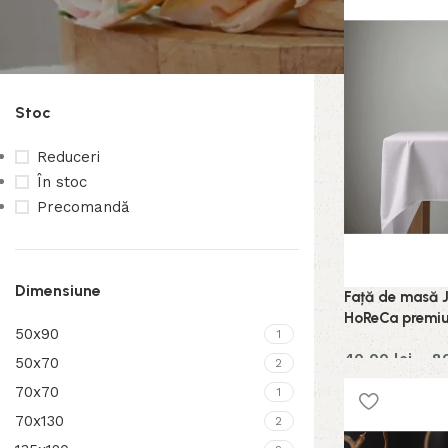
Preț:
20 lei
—
380 lei
Filtrează
Stoc
Reduceri
În stoc
Precomandă
Dimensiune
Față de masă 
HoReCa premi
50x90
1
40,00
lei
–
8
50x70
2
70x70
1
70x130
2