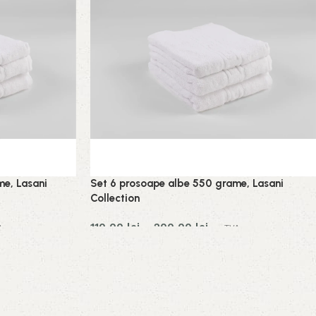
me, Lasani
Set 6 prosoape albe 550 grame, Lasani
Collection
110,00
lei
–
200,00
lei
A
cu TVA