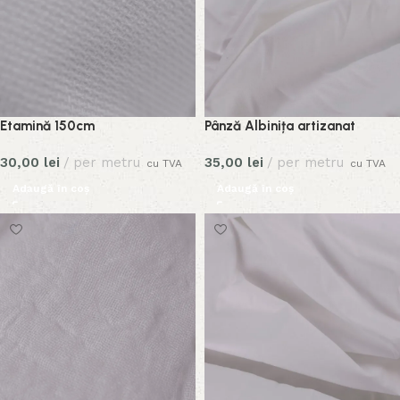
Etamină 150cm
Pânză Albinița artizanat
30,00
lei
per metru
35,00
lei
per metru
cu TVA
cu TVA
Adaugă în coș
Adaugă în coș