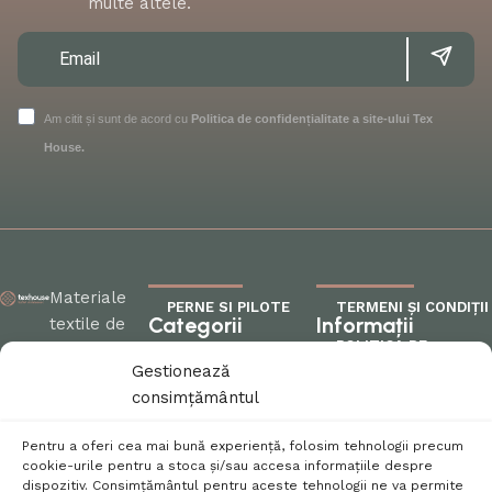
multe altele.
Am citit și sunt de acord cu
Politica de confidențialitate a site-ului Tex
House.
Materiale
PERNE SI PILOTE
TERMENI ȘI CONDIȚII
Categorii
Informații
textile de
POLITICA DE
calitate
FEȚE DE MASĂ
CONFIDENȚIALITATE
Gestionează
pentru
MATERIALE
consimțământul
fiecare colț
POLITICA DE RETUR
TEXTILE
al casei
Pentru a oferi cea mai bună experiență, folosim tehnologii precum
PENTRU COPII
POLITICA COOKIES
tale!
cookie-urile pentru a stoca și/sau accesa informațiile despre
dispozitiv. Consimțământul pentru aceste tehnologii ne va permite