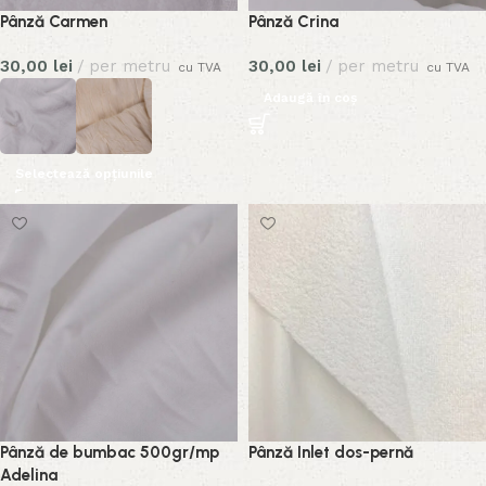
Pânză Carmen
Pânză Crina
30,00
lei
per metru
30,00
lei
per metru
cu TVA
cu TVA
Adaugă în coș
Selectează opțiunile
Pânză de bumbac 500gr/mp
Pânză Inlet dos-pernă
Adelina