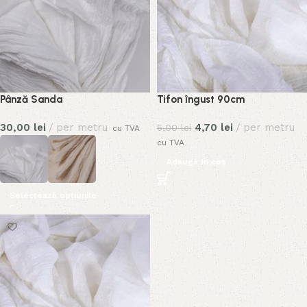
Pânză Sanda
Tifon îngust 90cm
30,00
lei
per metru
4,70
lei
per metru
5,00
lei
cu TVA
cu TVA
Adaugă în coș
Selectează opțiunile