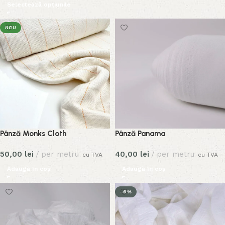
Selectează opțiunile
NOU
Pânză Monks Cloth
Pânză Panama
50,00
lei
per metru
40,00
lei
per metru
cu TVA
cu TVA
Adaugă în coș
Adaugă în coș
-6%