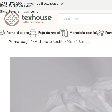
0731 172 290
office@texhouse.ro
Skip to navigation
Skip to main content
Perne si pilote
Fețe de masă
Materiale textile
Pent
Prima pagină
Materiale textile
Pânză Sanda