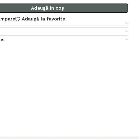
Adaugă în coș
ompare
Adaugă la favorite
dus