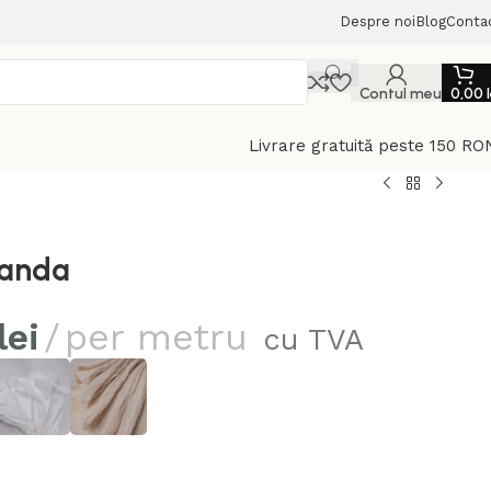
Despre noi
Blog
Conta
Contul meu
0,00
Livrare gratuită peste 150 RO
Sanda
lei
per metru
cu TVA