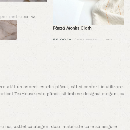
per metru
cu TVA
Pânză Monks Cloth
50,00
lei
per metru
cu TVA
re atât un aspect estetic plăcut, cât și confort în utilizare.
articol TexHouse este gândit să îmbine designul elegant cu
tru noi, astfel că alegem doar materiale care să asigure