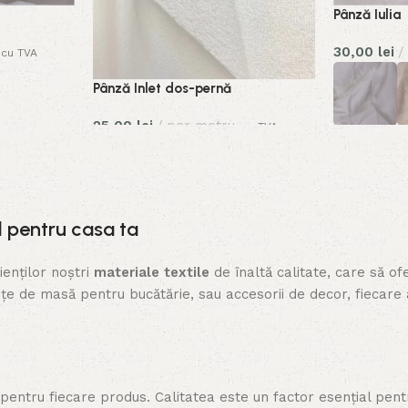
Pânză Iulia
30,00
lei
cu TVA
Pânză Inlet dos-pernă
25,00
lei
per metru
cu TVA
l pentru casa ta
enților noștri
materiale textile
de înaltă calitate, care să ofe
țe de masă pentru bucătărie, sau accesorii de decor, fiecare 
 pentru fiecare produs. Calitatea este un factor esențial pen