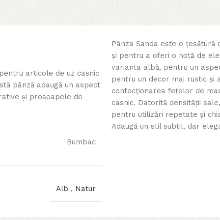
Pânza Sanda este o țesătură de
și pentru a oferi o notă de ele
varianta albă, pentru un aspec
pentru articole de uz casnic
pentru un decor mai rustic și 
ceastă pânză adaugă un aspect
confecționarea fețelor de masă
rative și prosoapele de
casnic. Datorită densității sal
pentru utilizări repetate și chi
Adaugă un stil subtil, dar elega
Bumbac
Alb
,
Natur