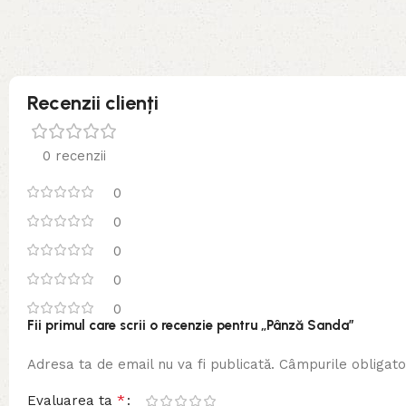
Recenzii clienți
0 recenzii
0
0
0
0
0
Fii primul care scrii o recenzie pentru „Pânză Sanda”
Adresa ta de email nu va fi publicată.
Câmpurile obligato
*
Evaluarea ta