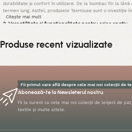
durabilitate și confort în utilizare. De la bumbac fin la lână
termen lung. Astfel, produsele TexHouse sunt o investiție în
Citește mai mult
2. Versatilitate și funcționalitate pentru orice spațiu
Indiferent dacă dorești să aduci o notă de căldură în living
Produse recent vizualizate
noastre sunt versatile și se potrivesc perfect în orice tip d
combinații unice care să reflecte personalitatea și stilul case
3. Confortul pe primul loc
Produsele TexHouse sunt concepute pentru a-ți aduce un plus 
senzație de relaxare, esențială pentru starea de bine acasă. 
Fii primul care află despre cele mai noi colecții de te
confortabil și în momentele de relaxare.
Abonează-te la Newsleterul nostru
Fii la curent cu cele mai noi colecții de lenjerii de p
4. Produse prietenoase cu mediul
textile și multe altele.
TexHouse susține un stil de viață sustenabil și respectuos 
un consum responsabil. Oferim produse confecționate din ma
bucura de un decor frumos, dar și prietenos cu natura.