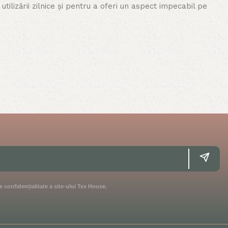
tilizării zilnice și pentru a oferi un aspect impecabil pe
oferă soluții pentru toate nevoile tale de decor. Produsele
al. Cu o gamă variată de culori, texturi și modele, poți crea
 accesoriile de decor sunt plăcute la atingere și oferă o
ermit circulația aerului, astfel încât să te simți
e confidențialitate a site-ului Tex House.
tfel încât să aibă un impact minim asupra naturii, promovând
a amprentei ecologice. Alege produsele noastre pentru a te