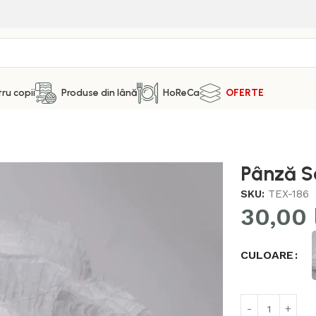
ru copii
Produse din lână
HoReCa
OFERTE
Pânză 
SKU:
TEX-186
30,00
CULOARE