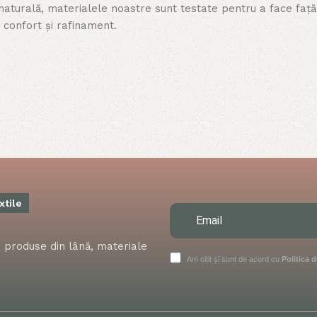
 naturală, materialele noastre sunt testate pentru a face față u
 confort și rafinament.
 sau să creezi o atmosferă relaxantă în dormitor, TexHouse îți 
e decor – de la modern și minimalist până la clasic și tradițion
i tale.
de confort în fiecare zi. Fețele de masă, lenjeriile de pat și
Ne asigurăm că fiecare articol este realizat din materiale ce p
xtile
at, produse din lână, materiale
Am citit și sunt de acord cu
Politica d
față de mediul înconjurător. Materialele noastre sunt alese as
teriale naturale și reciclabile, care contribuie la reducere