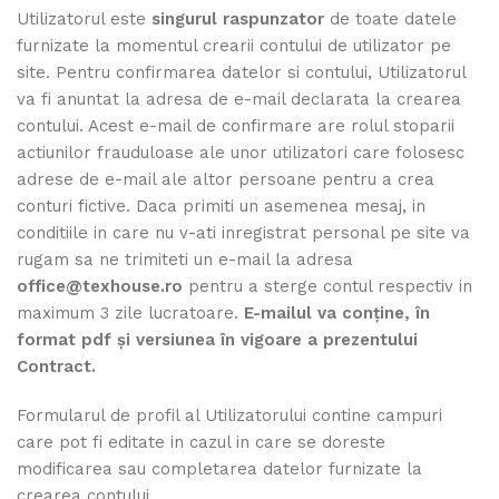
Utilizatorul este
singurul raspunzator
de toate datele
furnizate la momentul crearii contului de utilizator pe
site. Pentru confirmarea datelor si contului, Utilizatorul
va fi anuntat la adresa de e-mail declarata la crearea
contului. Acest e-mail de confirmare are rolul stoparii
actiunilor frauduloase ale unor utilizatori care folosesc
adrese de e-mail ale altor persoane pentru a crea
conturi fictive. Daca primiti un asemenea mesaj, in
conditiile in care nu v-ati inregistrat personal pe site va
rugam sa ne trimiteti un e-mail la adresa
office@texhouse.ro
pentru a sterge contul respectiv in
maximum 3 zile lucratoare.
E-mailul va conţine, în
format pdf şi versiunea în vigoare a prezentului
Contract.
Formularul de profil al Utilizatorului contine campuri
care pot fi editate in cazul in care se doreste
modificarea sau completarea datelor furnizate la
crearea contului.