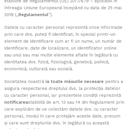
stabilite de Regulamentul (UE) 2017/679 – aplicabil în
întreaga Uniune Europeană începând cu data de 25 mai
2018 („
Regulamentul
”).
Datele cu caracter personal reprezintă orice informație
prin care dvs. puteți fi identificat, în special printr-un
element de identificare cum ar fi un nume, un număr de
identificare, date de localizare, un identificator online
sau unul sau mai multe elemente aflate în legătură cu
identitatea dvs. fizică, fiziologică, genetică, psihică,
economică, culturală sau socială.
Societatea noastră
ia toate măsurile necesare
pentru a
asigura respectarea dreptului dvs. la protecția datelor
cu caracter personal, iar prezentele condiţii reprezintă
notificarea
stabilită de art. 13 sau 14 din Regulament prin
care explicăm de ce colectăm datele dvs. cu caracter
personal, modul în care protejăm aceste date, precum
și care sunt drepturile dvs. în legătură cu această