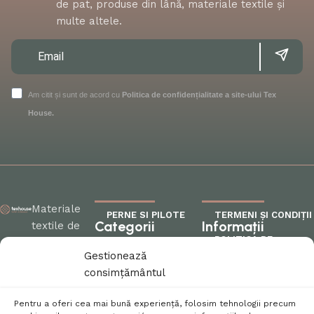
de pat, produse din lână, materiale textile și
multe altele.
Am citit și sunt de acord cu
Politica de confidențialitate a site-ului Tex
House.
Materiale
PERNE SI PILOTE
TERMENI ȘI CONDIȚII
Categorii
Informații
textile de
POLITICA DE
calitate
FEȚE DE MASĂ
CONFIDENȚIALITATE
Gestionează
pentru
MATERIALE
consimțământul
fiecare colț
POLITICA DE RETUR
TEXTILE
al casei
Pentru a oferi cea mai bună experiență, folosim tehnologii precum
PENTRU COPII
POLITICA COOKIES
tale!