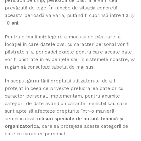
perioadă de timp, perioada de păstrare va fi cea
prevăzută de lege. În funcție de situația concretă,
această perioadă va varia, putând fi cuprinsă între
1 zi
și
10 ani
.
Pentru o bună înțelegere a modului de păstrare, a
locației în care datele dvs. cu caracter personal vor fi
păstrate și a perioadei exacte pentru care aceste date
vor fi păstrate în evidențele sau în sistemele noastre, vă
rugăm să consultați tabelul de mai sus.
În scopul garantării dreptului utilizatorului de a fi
protejat în ceea ce privește prelucrarea datelor cu
caracter personal, implementam, pentru anumite
categorii de date având un caracter sensibil sau care
sunt apte să afecteze drepturile într-o manieră
semnificativă,
măsuri speciale de natură tehnică și
organizatorică
, care să protejeze aceste categorii de
date cu caracter personal.