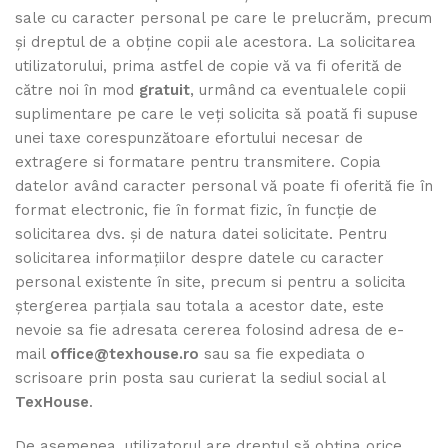
sale cu caracter personal pe care le prelucrăm, precum
și dreptul de a obține copii ale acestora. La solicitarea
utilizatorului, prima astfel de copie vă va fi oferită de
către noi în mod
gratuit
, urmând ca eventualele copii
suplimentare pe care le veți solicita să poată fi supuse
unei taxe corespunzătoare efortului necesar de
extragere si formatare pentru transmitere. Copia
datelor având caracter personal vă poate fi oferită fie în
format electronic, fie în format fizic, în funcție de
solicitarea dvs. şi de natura datei solicitate. Pentru
solicitarea informațiilor despre datele cu caracter
personal existente în site, precum si pentru a solicita
ștergerea parțiala sau totala a acestor date, este
nevoie sa fie adresata cererea folosind adresa de e-
mail
office@texhouse.ro
sau sa fie expediata o
scrisoare prin posta sau curierat la sediul social al
TexHouse
.
De asemenea, utilizatorul are dreptul să obțina orice