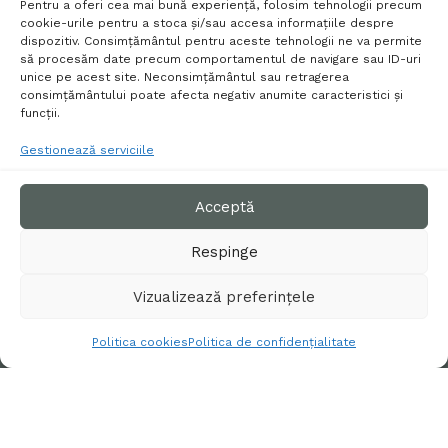
Pentru a oferi cea mai bună experiență, folosim tehnologii precum
cookie-urile pentru a stoca și/sau accesa informațiile despre
Am citit și sunt de acord cu
Politica de confidențialitate a site-ului Tex
dispozitiv. Consimțământul pentru aceste tehnologii ne va permite
House.
să procesăm date precum comportamentul de navigare sau ID-uri
unice pe acest site. Neconsimțământul sau retragerea
consimțământului poate afecta negativ anumite caracteristici și
funcții.
Gestionează serviciile
Materiale
PERNE SI PILOTE
TERMENI ȘI CONDIȚII
Acceptă
Categorii
Informații
textile de
POLITICA DE
calitate
FEȚE DE MASĂ
Respinge
CONFIDENȚIALITATE
pentru
MATERIALE
fiecare colț
POLITICA DE RETUR
Vizualizează preferințele
TEXTILE
al casei
PENTRU COPII
POLITICA COOKIES
tale!
Politica cookies
Politica de confidențialitate
PRODUSE DIN LÂNĂ
SETĂRI GDPR
0731 172
HORECA
OFERTE
290