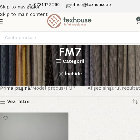
0731 172 290
office@texhouse.ro
Skip to navigation
Skip to main content
0
FM7
Categorii
Închide
Prima pagină
Model produs
FM7
Afișez singurul rezultat
Vezi filtre