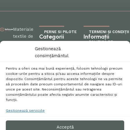
Materiale
PERNE SI PILOTE
TERMENI ȘI CONDIȚII
Categorii
Informații
textile de
POLITICA DE
calitate
FEȚE DE MASĂ
CONFIDENȚIALITATE
Gestionează
pentru
MATERIALE
consimțământul
fiecare colț
POLITICA DE RETUR
TEXTILE
al casei
Pentru a oferi cea mai bună experiență, folosim tehnologii precum
PENTRU COPII
POLITICA COOKIES
tale!
cookie-urile pentru a stoca și/sau accesa informațiile despre
dispozitiv. Consimțământul pentru aceste tehnologii ne va permite
PRODUSE DIN LÂNĂ
SETĂRI GDPR
să procesăm date precum comportamentul de navigare sau ID-uri
unice pe acest site. Neconsimțământul sau retragerea
0731 172
HORECA
OFERTE
consimțământului poate afecta negativ anumite caracteristici și
290
funcții.
office@texhouse.ro
Gestionează serviciile
Urmărește-ne:
Acceptă