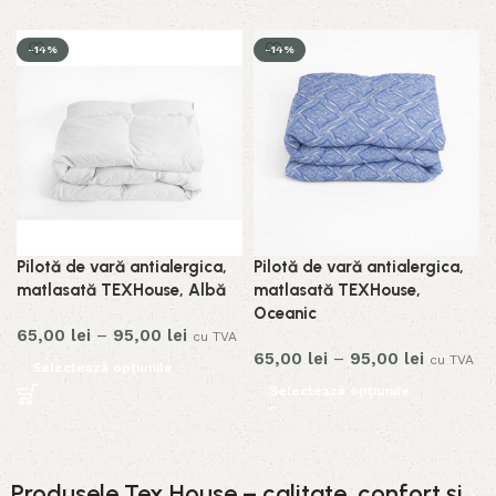
-14%
-14%
Pilotă de vară antialergica,
Pilotă de vară antialergica,
matlasată TEXHouse, Albă
matlasată TEXHouse,
Oceanic
65,00
lei
–
95,00
lei
cu TVA
65,00
lei
–
95,00
lei
cu TVA
Selectează opțiunile
Selectează opțiunile
Produsele Tex House – calitate, confort și