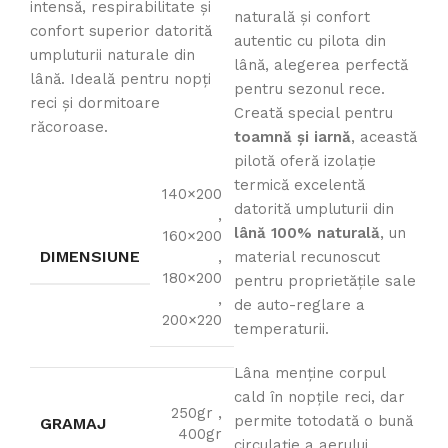
intensă, respirabilitate și
naturală și confort
confort superior datorită
autentic cu pilota din
umpluturii naturale din
lână, alegerea perfectă
lână. Ideală pentru nopți
pentru sezonul rece.
reci și dormitoare
Creată special pentru
răcoroase.
toamnă și iarnă
, această
pilotă oferă izolație
termică excelentă
140×200
datorită umpluturii din
,
lână 100% naturală
, un
160×200
DIMENSIUNE
,
material recunoscut
180×200
pentru proprietățile sale
,
de auto-reglare a
200×220
temperaturii.
Lâna menține corpul
cald în nopțile reci, dar
250gr
,
permite totodată o bună
GRAMAJ
400gr
circulație a aerului,