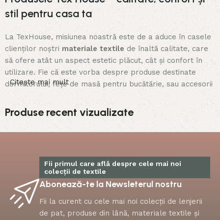
stil pentru casa ta
La TexHouse, misiunea noastră este de a aduce în casele
clienților noștri
materiale textile
de înaltă calitate, care
să ofere atât un aspect estetic plăcut, cât și confort în
utilizare. Fie că este vorba despre produse destinate
Citește mai mult
dormitorului, fețe de masă pentru bucătărie, sau accesorii
de decor, fiecare articol TexHouse este gândit să îmbine
designul elegant cu funcționalitatea.
Produse recent vizualizate
1. Materiale Textile de calitate superioară
TexHouse selectează cu atenție materialele textile
folosite pentru fiecare produs. Calitatea este un factor
Fii primul care află despre cele mai noi
colecții de textile
esențial pentru noi, astfel că alegem doar materiale care
Abonează-te la Newsleterul nostru
să asigure durabilitate și confort în utilizare. De la
bumbac fin la lână naturală, materialele noastre sunt
Fii la curent cu cele mai noi colecții de lenjerii
testate pentru a face față utilizării zilnice și pentru a oferi
de pat, produse din lână, materiale textile și