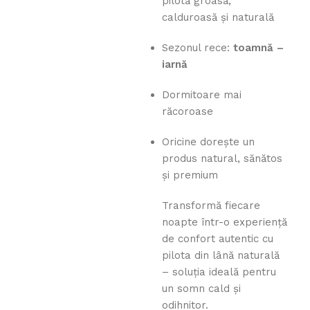
pilotă groasă,
calduroasă și naturală
Sezonul rece:
toamnă –
iarnă
Dormitoare mai
răcoroase
Oricine dorește un
produs natural, sănătos
și premium
Transformă fiecare
noapte într-o experiență
de confort autentic cu
pilota din lână naturală
– soluția ideală pentru
un somn cald și
odihnitor.